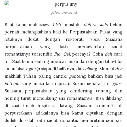
galeri.uny.ac.id
Buat kamu mahasiswa UNY, mustahil
deh
ya
kalo
belum
pernah melangkahkan kaki ke Perpustakaan Pusat yang
letaknya dekat dengan rektorat.
Yups
. Suasana
perpustakaan yang klasik, menawarkan sudut
romantisnya tersendiri
lho
.
Gak
percaya? Coba
deh
cara
ini. Saat kamu sedang mencari buku dan dengan tiba-tiba
kamu bisa
ngintip
siapa di baliknya, dan
cliiing
. Muncul
deh
makhluk Tuhan paling cantik,
ganteng
, bahkan bisa jadi
ketemu
sang masa lalu (upss..). Bukan sebatas itu,
gaes.
Suasana perpustakaan yang cenderung tenang dan
hening turut mendukung sisi romantisnya. Bisa dibilang,
di saat itulah inspirasi datang. Suasana romantis di
perpustakaan adakalanya bisa kamu ciptakan dengan
duduk di salah satu sudut romantis menurutmu sembari