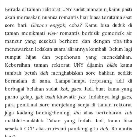
Berada di taman rektorat UNY sudut manapun, kamu pasti
akan merasakan nuansa romantis luar biasa terutama saat
sore hari.
Gimana enggak
, coba? Kamu bisa duduk di
taman menikmati
view
romantis berbisik gemericik air
mancur yang sesekali berhenti dan dengan tiba-tiba
menawarkan ledakan suara alirannya kembali. Belum lagi
rumput hijau dan pepohonan yang meneduhkan.
Kebersihan taman rektorat UNY dijamin
bikin
kamu
tambah betah
deh
menghabiskan sore bahkan sedikit
bermalam di sana. Lampu-lampu terpasang adil di
berbagai belahan sudut
kok, gaes
. Jadi, buat kamu yang
parno gelap,
gak usah
khawatir
yes
. Indahnya lagi
gaes,
para penikmat sore menjelang senja di taman rektorat
juga kadang bening-bening,
lho
alias bertebaran
tuh
makhluk-makhluk Tuhan yang indah. Jadi, kamu bisa
sesekali CCP alias curi-curi pandang gitu
deh
. Romantis
kan?