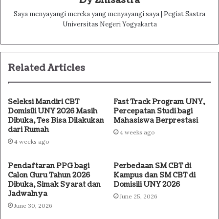
Dy Zhisastra
Saya menyayangi mereka yang menyayangi saya | Pegiat Sastra
Universitas Negeri Yogyakarta
Related Articles
Seleksi Mandiri CBT
Fast Track Program UNY,
Domisili UNY 2026 Masih
Percepatan Studi bagi
Dibuka, Tes Bisa Dilakukan
Mahasiswa Berprestasi
dari Rumah
4 weeks ago
4 weeks ago
Pendaftaran PPG bagi
Perbedaan SM CBT di
Calon Guru Tahun 2026
Kampus dan SM CBT di
Dibuka, Simak Syarat dan
Domisili UNY 2026
Jadwalnya
June 25, 2026
June 30, 2026