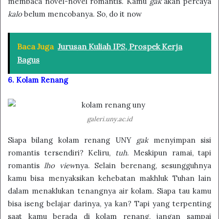
membaca novel-novel romantis. Kamu
gak
akan percaya
kalo
belum mencobanya. So, do it now
Baca Juga
Jurusan Kuliah IPS, Prospek Kerja
Bagus
6. Kolam Renang
galeri.uny.ac.id
Siapa bilang kolam renang UNY
gak
menyimpan sisi
romantis tersendiri? Keliru,
tuh
. Meskipun ramai, tapi
romantis
lho view
nya. Selain berenang, sesungguhnya
kamu bisa menyaksikan kehebatan makhluk Tuhan lain
dalam menaklukan tenangnya air kolam
.
Siapa tau kamu
bisa iseng belajar darinya, ya kan? Tapi yang terpenting
saat kamu berada di kolam renang, jangan sampai