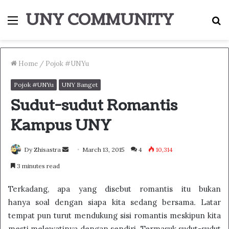
UNY COMMUNITY
Menu
S
fo
Home
/
Pojok #UNYu
Pojok #UNYu
UNY Banget
Sudut-sudut Romantis
Kampus UNY
Send
Dy Zhisastra
March 13, 2015
4
10,314
an
3 minutes read
email
Terkadang, apa yang disebut romantis itu bukan
hanya soal dengan siapa kita sedang bersama
.
Latar
tempat pun turut mendukung sisi romantis meskipun kita
mesti melewatinya dengan sendiri. Termasuk sudut-sudut