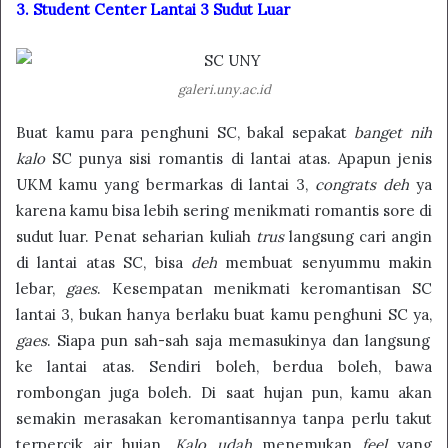
3. Student Center Lantai 3 Sudut Luar
galeri.uny.ac.id
Buat kamu para penghuni SC, bakal sepakat
banget nih
kalo
SC punya sisi romantis di lantai atas. Apapun jenis
UKM kamu yang bermarkas di lantai 3,
congrats deh
ya
karena kamu bisa lebih sering menikmati romantis sore di
sudut luar. Penat seharian kuliah
trus
langsung cari angin
di lantai atas SC, bisa
deh
membuat senyummu makin
lebar,
gaes
. Kesempatan menikmati keromantisan SC
lantai 3, bukan hanya berlaku buat kamu penghuni SC ya,
gaes
. Siapa pun sah-sah saja memasukinya dan langsung
ke lantai atas. Sendiri boleh, berdua boleh, bawa
rombongan juga boleh. Di saat hujan pun, kamu akan
semakin merasakan keromantisannya tanpa perlu takut
terpercik air hujan.
Kalo udah
menemukan
feel
yang