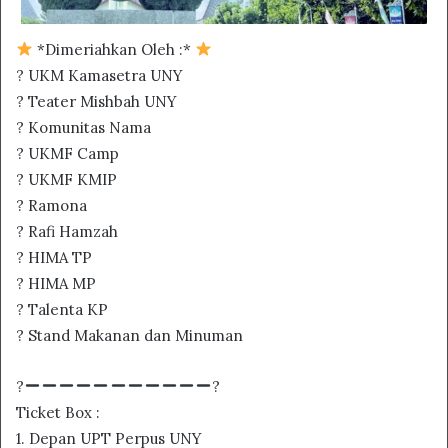
*Dimeriahkan Oleh :*
? UKM Kamasetra UNY
? Teater Mishbah UNY
? Komunitas Nama
? UKMF Camp
? UKMF KMIP
? Ramona
? Rafi Hamzah
? HIMA TP
? HIMA MP
? Talenta KP
? Stand Makanan dan Minuman
?
?
Ticket Box :
1. Depan UPT Perpus UNY