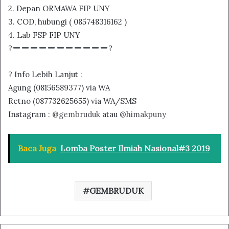
2. Depan ORMAWA FIP UNY
3. COD, hubungi ( 085748316162 )
4. Lab FSP FIP UNY
?
?
? Info Lebih Lanjut :
Agung (08156589377) via WA
Retno (087732625655) via WA/SMS
Instagram :
@gembruduk
atau
@himakpuny
Baca Juga
Lomba Poster Ilmiah Nasional#3 2019
GEMBRUDUK