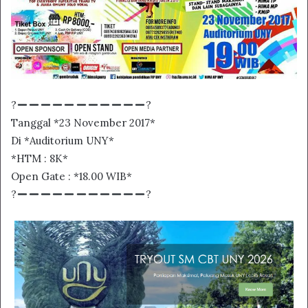
?
?
Tanggal *23 November 2017*
Di *Auditorium UNY*
*HTM : 8K*
Open Gate : *18.00 WIB*
?
?