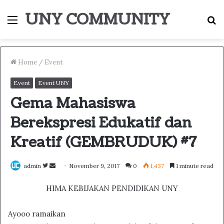
UNY COMMUNITY
Menu
S
fo
Home
/
Event
Event
Event UNY
Gema Mahasiswa
Berekspresi Edukatif dan
Kreatif (GEMBRUDUK) #7
Follow
Send
admin
November 9, 2017
0
1,437
1 minute read
on
an
HIMA KEBIJAKAN PENDIDIKAN UNY
Twitter
email
Ayooo ramaikan