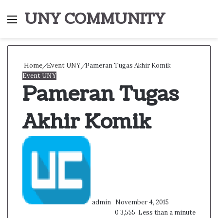
UNY COMMUNITY
Menu
S
fo
Home
/
Event UNY
/
Pameran Tugas Akhir Komik
Event UNY
Pameran Tugas
Akhir Komik
Follow
Send
on
an
Twitter
email
admin
November 4, 2015
0
3,555
Less than a minute