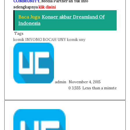
COMMUNITY
, Media Partner’an Yuk info
selengkapnya
klik disini
Baca Juga
Konser akbar Dreamland Of
Indonesia
Tags
komik INYONG BOCAH UNY
komik uny
Follow
Send
on
an
Twitter
email
admin
November 4, 2015
0
3,555
Less than a minute