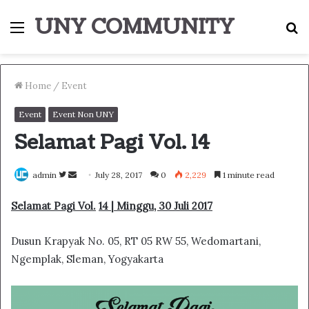
UNY COMMUNITY
Menu
S
fo
Home
/
Event
Event
Event Non UNY
Selamat Pagi Vol. 14
Follow
Send
admin
July 28, 2017
0
2,229
1 minute read
on
an
Selamat Pagi Vol.
14 | Minggu, 30 Juli 2017
Twitter
email
Dusun Krapyak No. 05, RT 05 RW 55, Wedomartani,
Ngemplak, Sleman, Yogyakarta