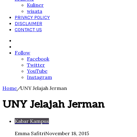
Kuliner
wisata
PRIVACY POLICY
DISCLAIMER
CONTACT US
Search
for
Sidebar
Follow
Facebook
Twitter
YouTube
Instagram
Home
/
UNY Jelajah Jerman
UNY Jelajah Jerman
Kabar Kampus
Emma Safitri
November 18, 2015