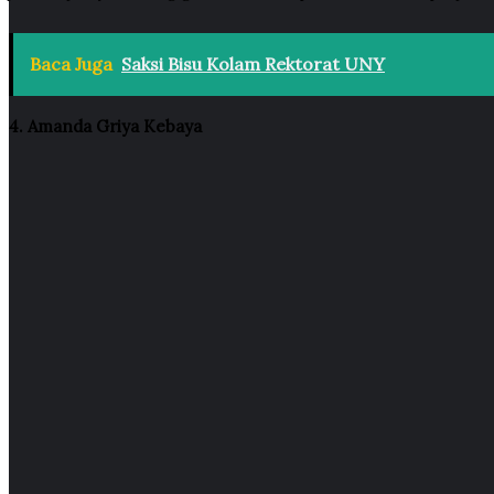
Baca Juga
Saksi Bisu Kolam Rektorat UNY
4. Amanda Griya Kebaya