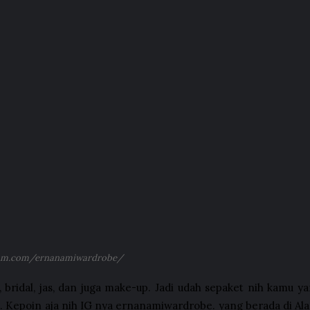
gram.com/ernanamiwardrobe/
ridal, jas, dan juga make-up. Jadi udah sepaket nih kamu ya
 deh. Kepoin aja nih IG nya ernanamiwardrobe. yang berada di