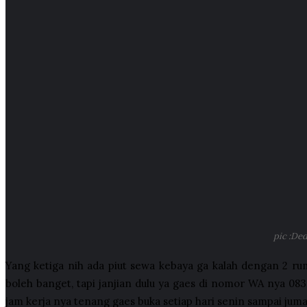
pic :Ded
Yang ketiga nih ada piut sewa kebaya ga kalah dengan 2 ru
boleh banget, tapi janjian dulu ya gaes di nomor WA nya 0
jam kerja nya tenang gaes buka setiap hari senin sampai jumat