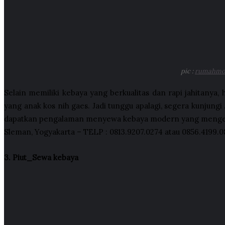
pic :
rumahmo
Selain memiliki kebaya yang berkualitas dan rapi jahitanya
yang anak kos nih gaes. Jadi tunggu apalagi, segera kunjungi
dapatkan pengalaman menyewa kebaya modern yang mengesa
Sleman, Yogyakarta – TELP : 0813.9207.0274 atau 0856.4199.0
3. Piut_Sewa kebaya