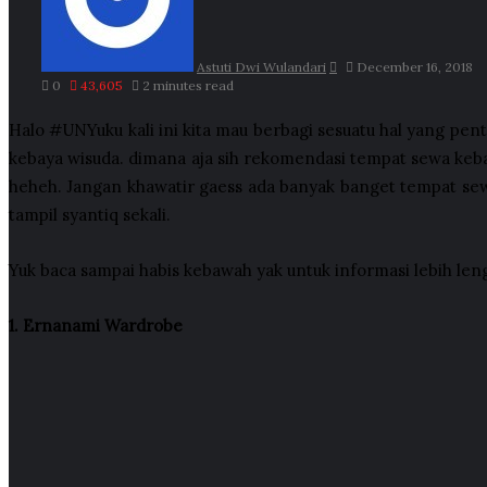
Astuti Dwi Wulandari
December 16, 2018
0
43,605
2 minutes read
Halo #UNYuku kali ini kita mau berbagi sesuatu hal yang pen
kebaya wisuda. dimana aja sih rekomendasi tempat sewa keba
heheh. Jangan khawatir gaess ada banyak banget tempat se
tampil syantiq sekali.
Yuk baca sampai habis kebawah yak untuk informasi lebih len
1. Ernanami Wardrobe