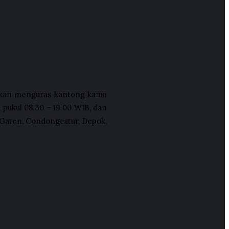
k akan menguras kantong kamu
 pukul 08.30 – 19.00 WIB, dan
aten, Condongcatur, Depok,