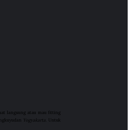
at langsung atau mau fitting
Mangkuyudan
Yogyakarta.
Untuk