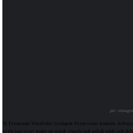
pic : insta
Di Ernanami Wardrobe terdapat Persewaan kostum, kebaya, b
perlu lagi nyari make up untuk wisuda jadi sekali udah jadi