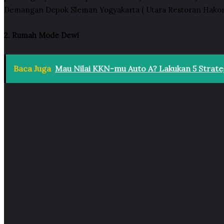
Demangan Depok Sleman Yogyakarta ( Utara Restoran Hakone
2. Rumah Mode Dewi
Baca Juga
Mau Nilai KKN-mu Auto A? Lakukan 5 Strateg