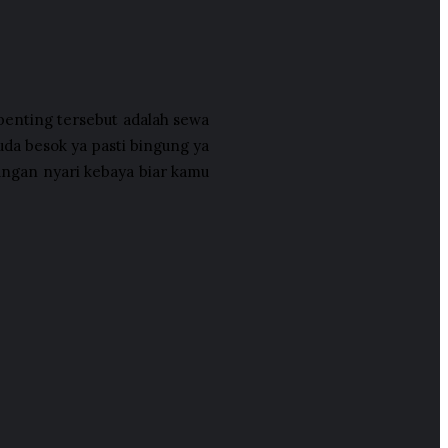
 penting tersebut adalah sewa
da besok ya pasti bingung ya
ungan nyari kebaya biar kamu