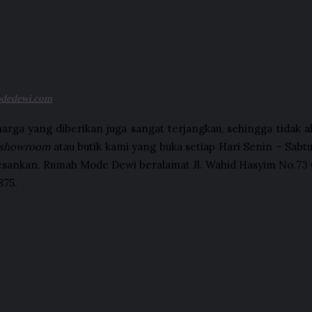
dedewi.com
, harga yang diberikan juga sangat terjangkau, sehingga tida
showroom
atau butik kami yang buka setiap Hari Senin – Sabtu
nkan. Rumah Mode Dewi beralamat Jl. Wahid Hasyim No.73 G
875.