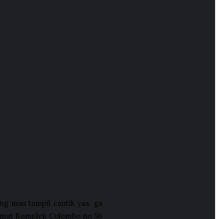
ng mau tampil cantik yaa. ga
 Alamat Komplek Colombo no 56