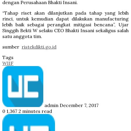
dengan Perusahaan Bhakti Insani.
“Tahap riset akan dilanjutkan pada tahap yang lebih
rinci, untuk kemudian dapat dilakukan manufacturing
lebih baik sebagai perangkat mitigasi bencana”, Ujar
Singgih Bekti W selaku CEO Bhakti Insani sekaligus salah
satu anggota tim.
sumber
ristekdikti.go.id
Tags
WIIF
Follow
Send
on
an
Twitter
email
admin
December 7, 2017
0
1,367
2 minutes read