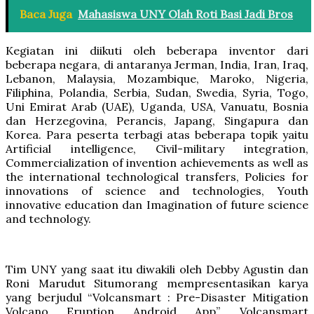
Baca Juga
Mahasiswa UNY Olah Roti Basi Jadi Bros
Kegiatan ini diikuti oleh beberapa inventor dari
beberapa negara, di antaranya Jerman, India, Iran, Iraq,
Lebanon, Malaysia, Mozambique, Maroko, Nigeria,
Filiphina, Polandia, Serbia, Sudan, Swedia, Syria, Togo,
Uni Emirat Arab (UAE), Uganda, USA, Vanuatu, Bosnia
dan Herzegovina, Perancis, Japang, Singapura dan
Korea. Para peserta terbagi atas beberapa topik yaitu
Artificial intelligence, Civil-military integration,
Commercialization of invention achievements as well as
the international technological transfers, Policies for
innovations of science and technologies, Youth
innovative education dan Imagination of future science
and technology.
Tim UNY yang saat itu diwakili oleh Debby Agustin dan
Roni Marudut Situmorang mempresentasikan karya
yang berjudul “Volcansmart : Pre-Disaster Mitigation
Volcano Eruption Android App”. Volcansmart