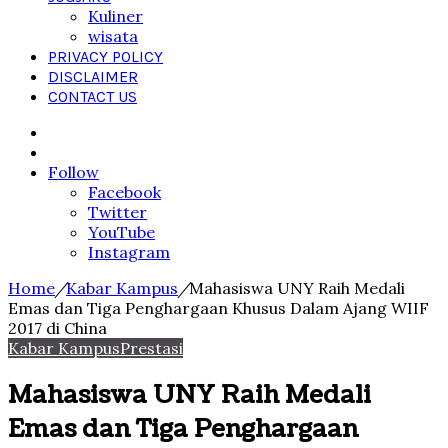
Kuliner
wisata
PRIVACY POLICY
DISCLAIMER
CONTACT US
Search
for
Sidebar
Follow
Facebook
Twitter
YouTube
Instagram
Home
/
Kabar Kampus
/
Mahasiswa UNY Raih Medali
Emas dan Tiga Penghargaan Khusus Dalam Ajang WIIF
2017 di China
Kabar Kampus
Prestasi
Mahasiswa UNY Raih Medali
Emas dan Tiga Penghargaan