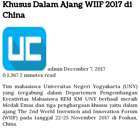
Khusus Dalam Ajang WIIF 2017 di
China
Follow
Send
on
an
Twitter
email
admin
December 7, 2017
0
1,367
2 minutes read
Tim mahasiswa Universitas Negeri Yogyakarta (UNY)
yang tergabung dalam Departemen Pengembangan
Kreativitas Mahasiswa BEM KM UNY berhasil meraih
Medali Emas dan tiga penghargaan khusus yaitu dalam
ajang The 2nd World Invention and Innovation Forum
(WIIF) pada tanggal 22-25 November 2017 di Foshan,
China.