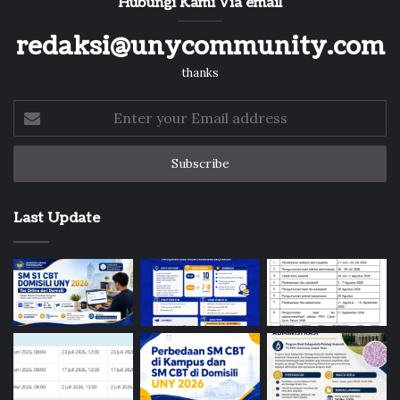
Hubungi Kami Via email
redaksi@unycommunity.com
thanks
Enter
your
Email
address
Last Update