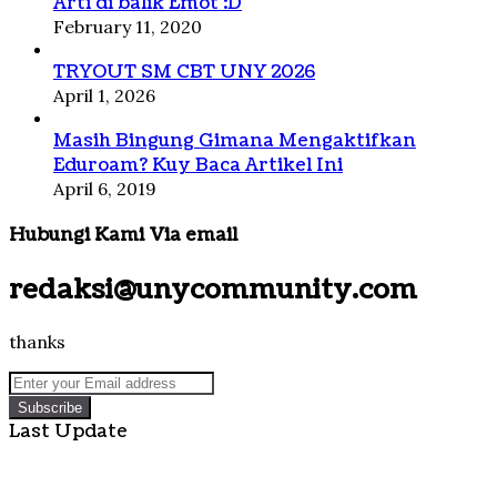
Arti di balik Emot :D
February 11, 2020
TRYOUT SM CBT UNY 2026
April 1, 2026
Masih Bingung Gimana Mengaktifkan
Eduroam? Kuy Baca Artikel Ini
April 6, 2019
Hubungi Kami Via email
redaksi@unycommunity.com
thanks
Enter
your
Email
Last Update
address