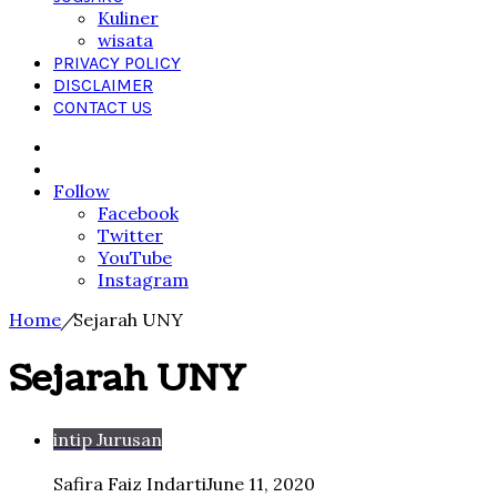
Kuliner
wisata
PRIVACY POLICY
DISCLAIMER
CONTACT US
Search
for
Sidebar
Follow
Facebook
Twitter
YouTube
Instagram
Home
/
Sejarah UNY
Sejarah UNY
intip Jurusan
Safira Faiz Indarti
June 11, 2020