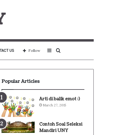
Y
Sidebar
Search
TACT US
Follow
for
Popular Articles
Arti di balik emot :)
March 27, 2015
Contoh Soal Seleksi
Mandiri UNY