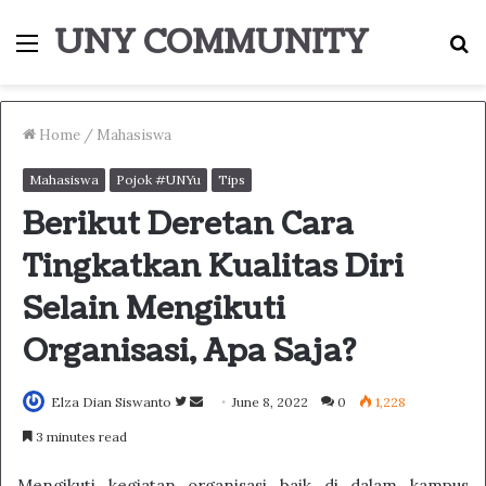
UNY COMMUNITY
Menu
S
fo
Home
/
Mahasiswa
Mahasiswa
Pojok #UNYu
Tips
Berikut Deretan Cara
Tingkatkan Kualitas Diri
Selain Mengikuti
Organisasi, Apa Saja?
Follow
Send
Elza Dian Siswanto
June 8, 2022
0
1,228
on
an
3 minutes read
Twitter
email
Mengikuti kegiatan organisasi baik di dalam kampus