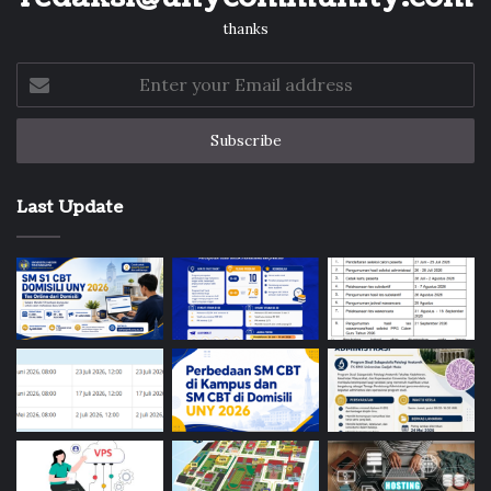
thanks
Enter
your
Email
address
Last Update