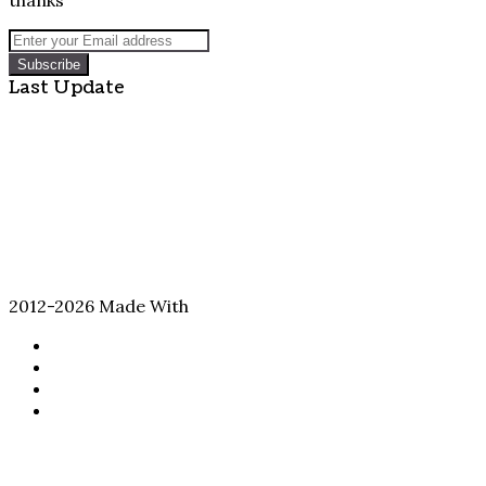
Enter
your
Email
Last Update
address
2012-2026 Made With
Facebook
Twitter
YouTube
Instagram
Back
to