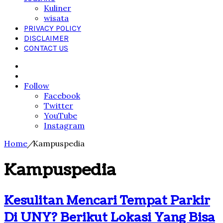
Kuliner
wisata
PRIVACY POLICY
DISCLAIMER
CONTACT US
Search
for
Sidebar
Follow
Facebook
Twitter
YouTube
Instagram
Home
/
Kampuspedia
Kampuspedia
Kesulitan Mencari Tempat Parkir
Di UNY? Berikut Lokasi Yang Bisa