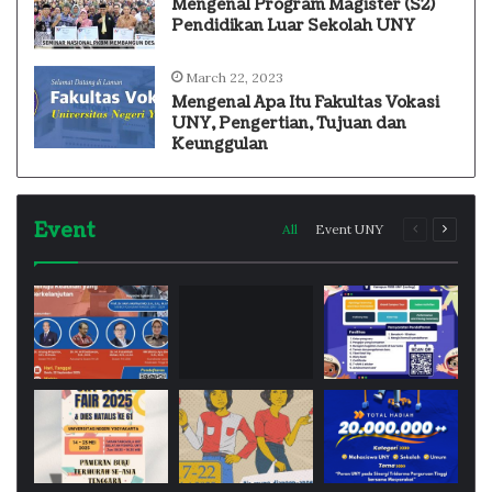
Mengenal Program Magister (S2)
Pendidikan Luar Sekolah UNY
March 22, 2023
Mengenal Apa Itu Fakultas Vokasi
UNY, Pengertian, Tujuan dan
Keunggulan
Event
Previous
Next
All
Event UNY
page
page