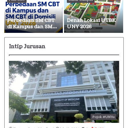
Jadwalnya
Perbedaan SM CBT
Denah Lokasi UTBK
g
di Kampus dan SM
UNY 2026
CBT di Domisili UNY
2026
Intip Jurusan
Pojok #UNYu