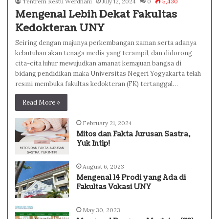
Tentrem Restu Werdhani
July 12, 2024
0
5,430
Mengenal Lebih Dekat Fakultas
Kedokteran UNY
Seiring dengan majunya perkembangan zaman serta adanya
kebutuhan akan tenaga medis yang terampil, dan didorong
cita-cita luhur mewujudkan amanat kemajuan bangsa di
bidang pendidikan maka Universitas Negeri Yogyakarta telah
resmi membuka fakultas kedokteran (FK) tertanggal…
Read More »
February 21, 2024
Mitos dan Fakta Jurusan Sastra,
Yuk Intip!
August 6, 2023
Mengenal 14 Prodi yang Ada di
Fakultas Vokasi UNY
May 30, 2023