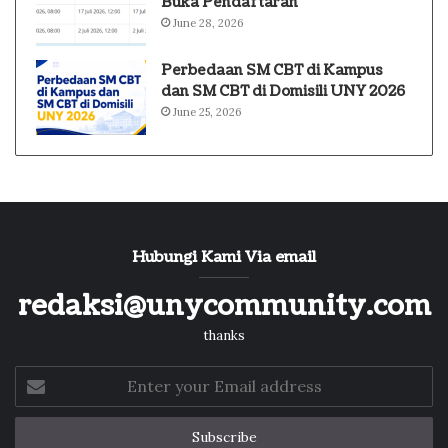
Buka Pendaftaran
June 28, 2026
Perbedaan SM CBT di Kampus
dan SM CBT di Domisili UNY 2026
June 25, 2026
Hubungi Kami Via email
redaksi@unycommunity.com
thanks
Enter
your
Email
address