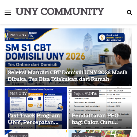
UNY COMMUNITY
Menu
S
fo
PMB UNY
Seleksi Mandiri CBT Domisili UNY 2026 Masih
Dibuka, Tes Bisa Dilakukan dari Rumah
PMB UNY
Pojok #UNYu
Fast Track Program
Pendaftaran PPG
UNY, Percepatan
bagi Calon Guru
Studi bagi Mahasiswa
Tahun 2026 Dibuka,
Berprestasi
Simak Syarat dan
PMB UNY
Kabar Kampus