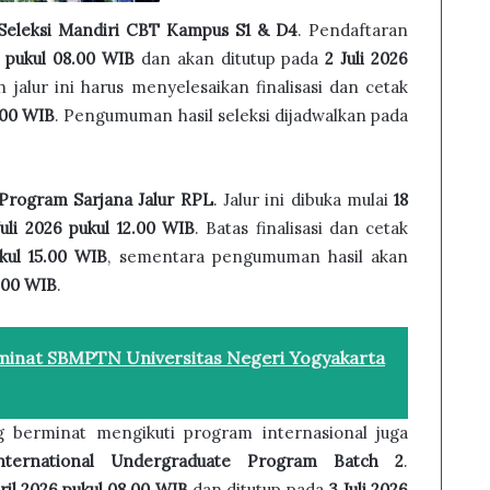
Seleksi Mandiri CBT Kampus S1 & D4
. Pendaftaran
 pukul 08.00 WIB
dan akan ditutup pada
2 Juli 2026
 jalur ini harus menyelesaikan finalisasi dan cetak
5.00 WIB
. Pengumuman hasil seleksi dijadwalkan pada
Program Sarjana Jalur RPL
. Jalur ini dibuka mulai
18
Juli 2026 pukul 12.00 WIB
. Batas finalisasi dan cetak
ukul 15.00 WIB
, sementara pengumuman hasil akan
0.00 WIB
.
inat SBMPTN Universitas Negeri Yogyakarta
g berminat mengikuti program internasional juga
nternational Undergraduate Program Batch 2
.
ril 2026 pukul 08.00 WIB
dan ditutup pada
3 Juli 2026