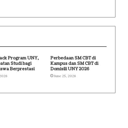
am
rack Program UNY,
Perbedaan SM CBT di
atan Studi bagi
Kampus dan SM CBT di
swa Berprestasi
Domisili UNY 2026
 2026
June 25, 2026