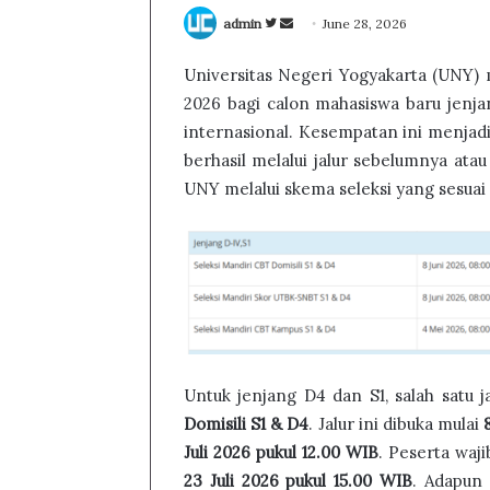
Follow
Send
admin
June 28, 2026
on
an
Universitas Negeri Yogyakarta (UNY) 
Twitter
email
2026 bagi calon mahasiswa baru jenja
internasional. Kesempatan ini menjad
berhasil melalui jalur sebelumnya ata
UNY melalui skema seleksi yang sesua
Untuk jenjang D4 dan S1, salah satu 
Domisili S1 & D4
. Jalur ini dibuka mulai
Juli 2026 pukul 12.00 WIB
. Peserta waji
23 Juli 2026 pukul 15.00 WIB
. Adapun