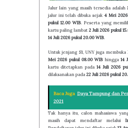
Jalur lain yang masih tersedia adalah
jalur ini telah dibuka sejak
4 Mei 2026
pukul 12.00 WIB
. Peserta yang memilih
kartu paling lambat
2 Juli 2026 pukul 1
14 Juli 2026 pukul 20.00 WIB
.
Untuk jenjang S1, UNY juga membuka
Mei 2026 pukul 08.00 WIB
hingga
14 
kartu ditetapkan pada
14 Juli 2026 p
dilaksanakan pada
22 Juli 2026 pukul 2
Baca Juga
Daya Tampung dan Pem
2021
Tak hanya itu, calon mahasiswa yan
masih dapat mendaftar melalui
I
Pendaftaran jalur ini dibuka sejak
13 Ap