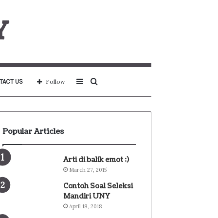
Y
Sidebar
Search
TACT US
Follow
for
Popular Articles
Arti di balik emot :)
March 27, 2015
Contoh Soal Seleksi
Mandiri UNY
April 18, 2018