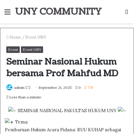
UNY COMMUNITY
Menu
S
fo
Home
/
Event UNY
Event
Event UNY
Seminar Nasional Hukum
bersama Prof Mahfud MD
Follow
Send
admin
September 21, 2025
0
779
on
an
Less than a minute
Twitter
email
SEMINAR NASIONAL FAKULTAS HUKUM UNY
Tema:
Pembaruan Hukum Acara Pidana: RUU KUHAP sebagai