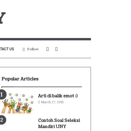
Y
Sidebar
Search
TACT US
Follow
for
Popular Articles
Arti di balik emot :)
March 27, 2015
Contoh Soal Seleksi
Mandiri UNY