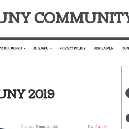
UNY COMMUNIT
POJOK #UNYU
JOGJAKU
PRIVACY POLICY
DISCLAIMER
CON
 UNY 2019
admin
June 2, 2019
3
31,186