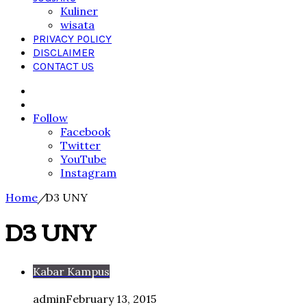
Kuliner
wisata
PRIVACY POLICY
DISCLAIMER
CONTACT US
Search
for
Sidebar
Follow
Facebook
Twitter
YouTube
Instagram
Home
/
D3 UNY
D3 UNY
Kabar Kampus
admin
February 13, 2015