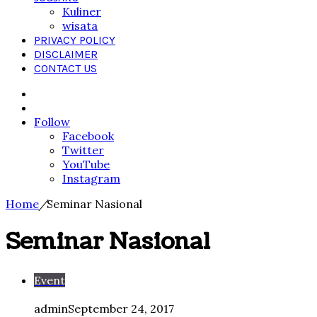
Kuliner
wisata
PRIVACY POLICY
DISCLAIMER
CONTACT US
Search
for
Sidebar
Follow
Facebook
Twitter
YouTube
Instagram
Home
/
Seminar Nasional
Seminar Nasional
Event
admin
September 24, 2017