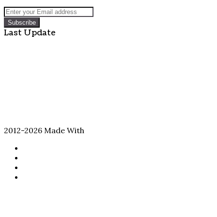
Enter
your
Email
Last Update
address
2012-2026 Made With
Facebook
Twitter
YouTube
Instagram
Back
to
top