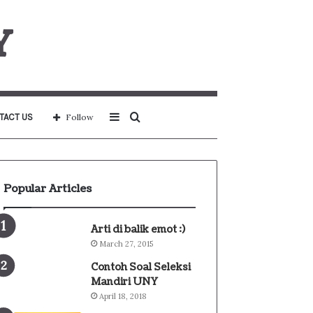
Y
Sidebar
Search
TACT US
Follow
for
Popular Articles
Arti di balik emot :)
March 27, 2015
Contoh Soal Seleksi
Mandiri UNY
April 18, 2018