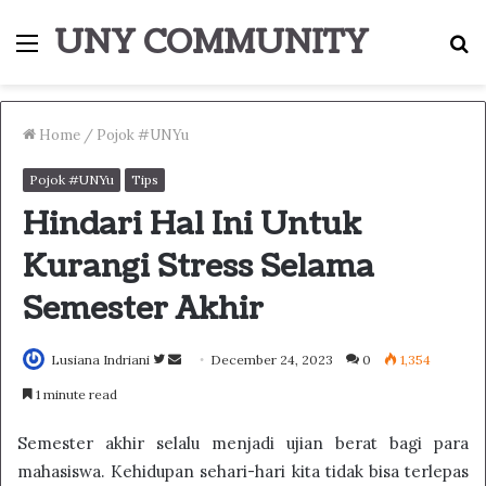
UNY COMMUNITY
Menu
S
fo
Home
/
Pojok #UNYu
Pojok #UNYu
Tips
Hindari Hal Ini Untuk
Kurangi Stress Selama
Semester Akhir
Follow
Send
Lusiana Indriani
December 24, 2023
0
1,354
on
an
1 minute read
Twitter
email
Semester akhir selalu menjadi ujian berat bagi para
mahasiswa. Kehidupan sehari-hari kita tidak bisa terlepas