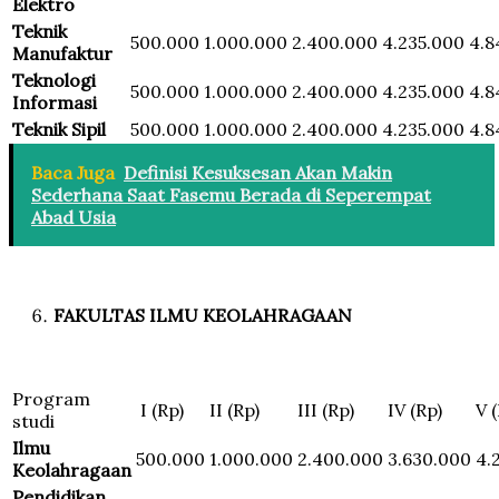
Elektro
Teknik
500.000
1.000.000
2.400.000
4.235.000
4.8
Manufaktur
Teknologi
500.000
1.000.000
2.400.000
4.235.000
4.8
Informasi
Teknik Sipil
500.000
1.000.000
2.400.000
4.235.000
4.8
Baca Juga
Definisi Kesuksesan Akan Makin
Sederhana Saat Fasemu Berada di Seperempat
Abad Usia
FAKULTAS ILMU KEOLAHRAGAAN
Program
I (Rp)
II (Rp)
III (Rp)
IV (Rp)
V 
studi
Ilmu
500.000
1.000.000
2.400.000
3.630.000
4.
Keolahragaan
Pendidikan