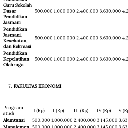
Guru Sekolah
Dasar
500.000
1.000.000
2.400.000
3.630.000
4.
Pendidikan
Jasmani
Pendidikan
Jasmani,
500.000
1.000.000
2.400.000
3.630.000
4.
Kesehatan,
dan Rekreasi
Pendidikan
Kepelatihan
500.000
1.000.000
2.400.000
3.630.000
4.
Olahraga
FAKULTAS EKONOMI
Program
I (Rp)
II (Rp)
III (Rp)
IV (Rp)
V (R
studi
Akuntansi
500.000
1.000.000
2.400.000
3.145.000
3.6
Manajemen
500.000
1.000.000
2.400.000
3.145.000
3.6