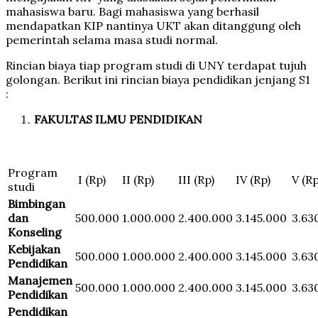
mahasiswa baru. Bagi mahasiswa yang berhasil
mendapatkan KIP nantinya UKT akan ditanggung oleh
pemerintah selama masa studi normal.
Rincian biaya tiap program studi di UNY terdapat tujuh
golongan. Berikut ini rincian biaya pendidikan jenjang S1
:
FAKULTAS ILMU PENDIDIKAN
Program
I (Rp)
II (Rp)
III (Rp)
IV (Rp)
V (Rp
studi
Bimbingan
dan
500.000
1.000.000
2.400.000
3.145.000
3.63
Konseling
Kebijakan
500.000
1.000.000
2.400.000
3.145.000
3.63
Pendidikan
Manajemen
500.000
1.000.000
2.400.000
3.145.000
3.63
Pendidikan
Pendidikan