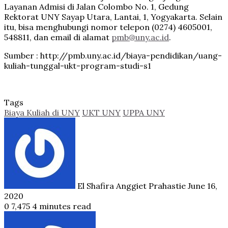
Layanan Admisi di Jalan Colombo No. 1, Gedung
Rektorat UNY Sayap Utara, Lantai, 1, Yogyakarta. Selain
itu, bisa menghubungi nomor telepon (0274) 4605001,
548811, dan email di alamat
pmb@uny.ac.id
.
Sumber : http://pmb.uny.ac.id/biaya-pendidikan/uang-
kuliah-tunggal-ukt-program-studi-s1
Tags
Biaya Kuliah di UNY
UKT UNY
UPPA UNY
Send
an
email
El Shafira Anggiet Prahastie
June 16,
2020
0
7,475
4 minutes read