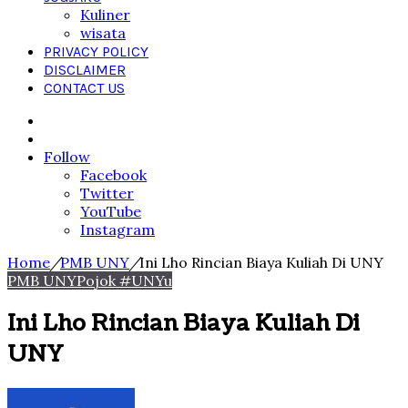
Kuliner
wisata
PRIVACY POLICY
DISCLAIMER
CONTACT US
Search
for
Sidebar
Follow
Facebook
Twitter
YouTube
Instagram
Home
/
PMB UNY
/
Ini Lho Rincian Biaya Kuliah Di UNY
PMB UNY
Pojok #UNYu
Ini Lho Rincian Biaya Kuliah Di
UNY
Send