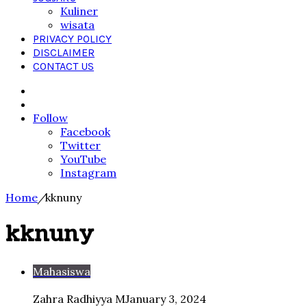
Kuliner
wisata
PRIVACY POLICY
DISCLAIMER
CONTACT US
Search
for
Sidebar
Follow
Facebook
Twitter
YouTube
Instagram
Home
/
kknuny
kknuny
Mahasiswa
Zahra Radhiyya M
January 3, 2024