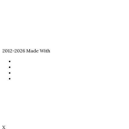
2012-2026 Made With
Facebook
Twitter
YouTube
Instagram
Back
to
top
button
X