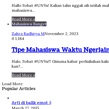
Hallo Sobat #UNYu! Kalian tahu nggak sih istilah m
mahasiswa…
Read More »
Mahasiswa Banget
Zahra Radhiyya M
November 2, 2023
0
1,184
Tipe Mahasiswa Waktu Ngerjai
Halo, Sobat #UNYu!!! Gimana kabar perkuliahan kal
kan?…
Read More »
Load More
Popular Articles
Arti di balik emot :)
March 27, 2015