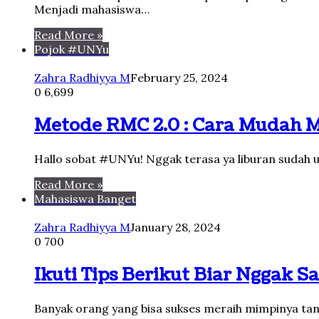
Menjadi mahasiswa…
Read More »
Pojok #UNYu
Zahra Radhiyya M
February 25, 2024
0
6,699
Metode RMC 2.0 : Cara Mudah
Hallo sobat #UNYu! Nggak terasa ya liburan sudah u
Read More »
Mahasiswa Banget
Zahra Radhiyya M
January 28, 2024
0
700
Ikuti Tips Berikut Biar Nggak Sa
Banyak orang yang bisa sukses meraih mimpinya tanp