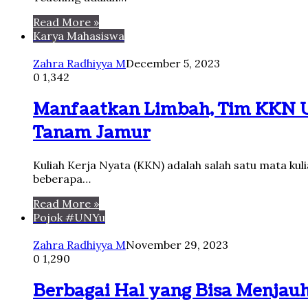
Read More »
Karya Mahasiswa
Zahra Radhiyya M
December 5, 2023
0
1,342
Manfaatkan Limbah, Tim KKN U
Tanam Jamur
Kuliah Kerja Nyata (KKN) adalah salah satu mata ku
beberapa…
Read More »
Pojok #UNYu
Zahra Radhiyya M
November 29, 2023
0
1,290
Berbagai Hal yang Bisa Menjau