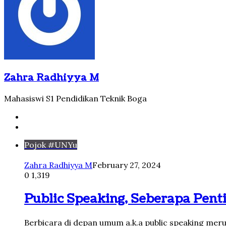
Zahra Radhiyya M
Mahasiswi S1 Pendidikan Teknik Boga
Website
Twitter
Pojok #UNYu
Zahra Radhiyya M
February 27, 2024
0
1,319
Public Speaking, Seberapa Pent
Berbicara di depan umum a.k.a public speaking merup