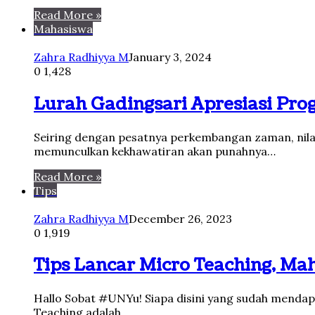
Read More »
Mahasiswa
Zahra Radhiyya M
January 3, 2024
0
1,428
Lurah Gadingsari Apresiasi P
Seiring dengan pesatnya perkembangan zaman, nilai
memunculkan kekhawatiran akan punahnya…
Read More »
Tips
Zahra Radhiyya M
December 26, 2023
0
1,919
Tips Lancar Micro Teaching, Ma
Hallo Sobat #UNYu! Siapa disini yang sudah mendap
Teaching adalah…