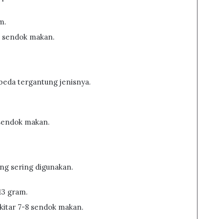
m.
 7 sendok makan.
beda tergantung jenisnya.
7 sendok makan.
ng sering digunakan.
13 gram.
ekitar 7-8 sendok makan.