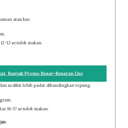
numan atau kue.
am.
r 12-13 sendok makan.
kat, Banyak Promo Besar-Besaran Lho
dan sedikit lebih padat dibandingkan tepung.
 gram.
itar 16-17 sendok makan.
gan