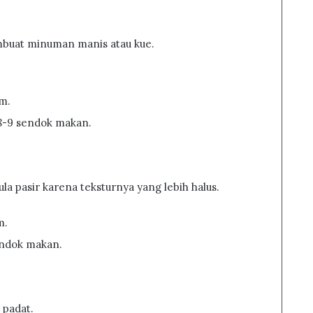
mbuat minuman manis atau kue.
am.
r 8-9 sendok makan.
la pasir karena teksturnya yang lebih halus.
m.
sendok makan.
 padat.