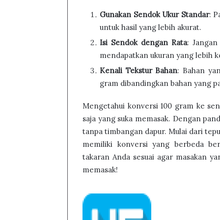
Gunakan Sendok Ukur Standar
: 
untuk hasil yang lebih akurat.
Isi Sendok dengan Rata
: Jangan
mendapatkan ukuran yang lebih k
Kenali Tekstur Bahan
: Bahan yan
gram dibandingkan bahan yang pad
Mengetahui konversi 100 gram ke sen
saja yang suka memasak. Dengan pandu
tanpa timbangan dapur. Mulai dari tep
memiliki konversi yang berbeda ber
takaran Anda sesuai agar masakan yan
memasak!
Follow
Send
on
an
Twitter
email