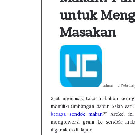
untuk Meng
Masakan
Follow
Send
on
an
Twitter
email
admin
Februar
Saat memasak, takaran bahan sering 
memiliki timbangan dapur. Salah satu
berapa sendok makan
?” Artikel 
mengonversi gram ke sendok mak
digunakan di dapur.