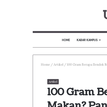
HOME
KABAR KAMPUS
Home
/
Artikel
/
100 Gram Berapa Sendok 
Artikel
100 Gram B
Makan? Pa